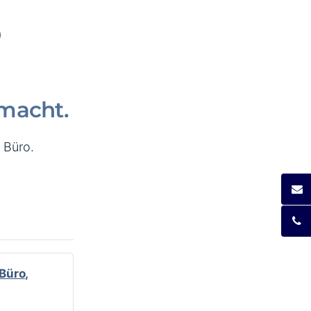
macht.
 Büro.
Büro,