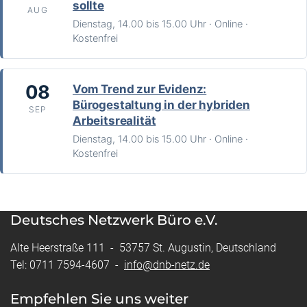
sollte
AUG
Dienstag, 14.00 bis 15.00 Uhr · Online ·
Kostenfrei
08
Vom Trend zur Evidenz:
Bürogestaltung in der hybriden
SEP
Arbeitsrealität
Dienstag, 14.00 bis 15.00 Uhr · Online ·
Kostenfrei
Deutsches Netzwerk Büro e.V.
Alte Heerstraße 111 - 53757 St. Augustin, Deutschland
Tel: 0711 7594-4607 -
info@dnb-netz.de
Empfehlen Sie uns weiter